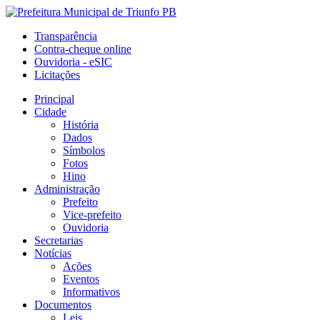
Transparência
Contra-cheque online
Ouvidoria - eSIC
Licitações
Principal
Cidade
História
Dados
Símbolos
Fotos
Hino
Administração
Prefeito
Vice-prefeito
Ouvidoria
Secretarias
Notícias
Ações
Eventos
Informativos
Documentos
Leis