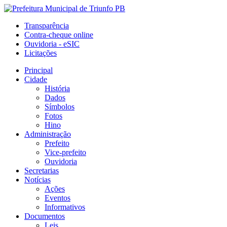
Transparência
Contra-cheque online
Ouvidoria - eSIC
Licitações
Principal
Cidade
História
Dados
Símbolos
Fotos
Hino
Administração
Prefeito
Vice-prefeito
Ouvidoria
Secretarias
Notícias
Ações
Eventos
Informativos
Documentos
Leis