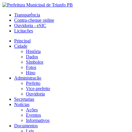
Transparência
Contra-cheque online
Ouvidoria - eSIC
Licitações
Principal
Cidade
História
Dados
Símbolos
Fotos
Hino
Administração
Prefeito
Vice-prefeito
Ouvidoria
Secretarias
Notícias
Ações
Eventos
Informativos
Documentos
Leis