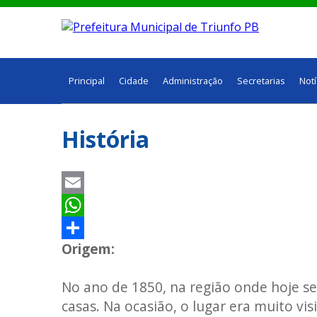
Principal
Cidade
Administração
Secretarias
Notí
História
Email
WhatsApp
Origem:
Share
No ano de 1850, na região onde hoje se 
casas. Na ocasião, o lugar era muito vi