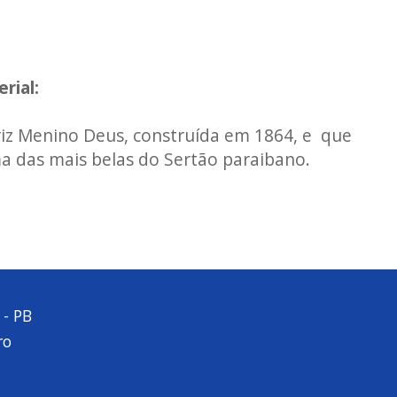
rial:
riz Menino Deus, construída em 1864, e que
a das mais belas do Sertão paraibano.
 - PB
ro