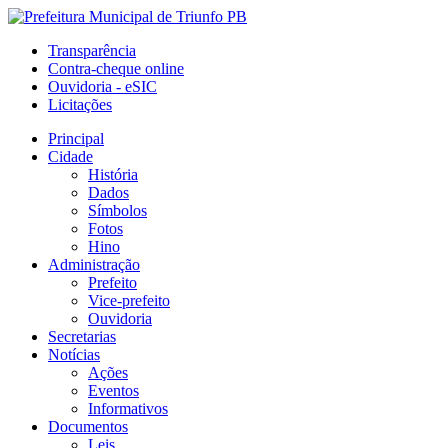
Transparência
Contra-cheque online
Ouvidoria - eSIC
Licitações
Principal
Cidade
História
Dados
Símbolos
Fotos
Hino
Administração
Prefeito
Vice-prefeito
Ouvidoria
Secretarias
Notícias
Ações
Eventos
Informativos
Documentos
Leis