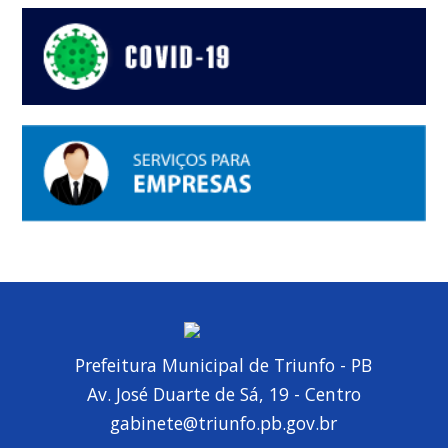
Prefeitura Municipal de Triunfo - PB
Av. José Duarte de Sá, 19 - Centro
gabinete@triunfo.pb.gov.br