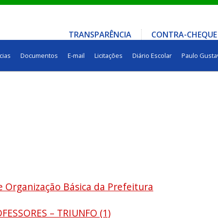
TRANSPARÊNCIA
CONTRA-CHEQUE
cias
Documentos
E-mail
Licitações
Diário Escolar
Paulo Gusta
e Organização Básica da Prefeitura
OFESSORES – TRIUNFO (1)