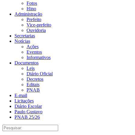
Fotos
Hino
Administração
Prefeito
Vice-prefeito
Ouvidoria
Secretarias
Notícias
Ações
Eventos
Informativos
Documentos
Leis
Diário Oficial
Decretos
Editais
PNAB
E-mail
Licitações
Diário Escolar
Paulo Gustavo
PNAB 25/26