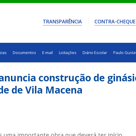
TRANSPARÊNCIA
CONTRA-CHEQUE
cias
Documentos
E-mail
Licitações
Diário Escolar
Paulo Gusta
 anuncia construção de ginási
de de Vila Macena
s uma importante obra que deverá ter início