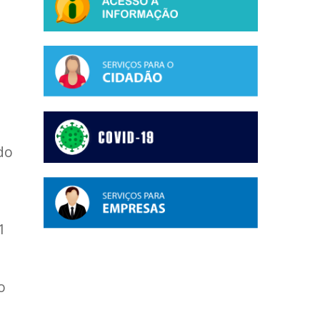
do
1
o