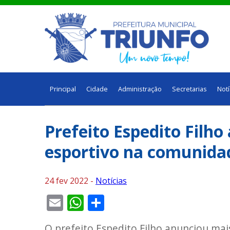
Principal
Cidade
Administração
Secretarias
Notí
Prefeito Espedito Filho
esportivo na comunida
24 fev 2022 -
Notícias
Email
WhatsApp
Share
O prefeito Espedito Filho anunciou mai