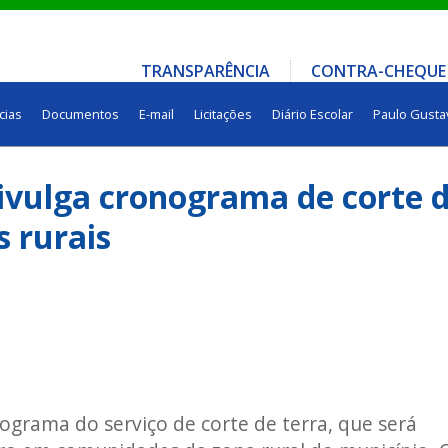
TRANSPARÊNCIA
CONTRA-CHEQUE
cias
Documentos
E-mail
Licitações
Diário Escolar
Paulo Gusta
divulga cronograma de corte 
 rurais
nograma do serviço de corte de terra, que será