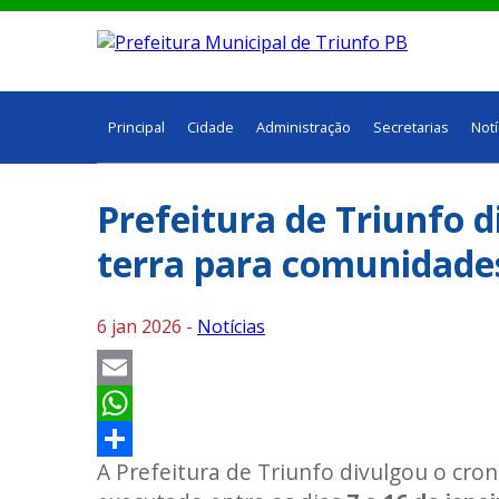
Principal
Cidade
Administração
Secretarias
Notí
Prefeitura de Triunfo 
terra para comunidades
6 jan 2026 -
Notícias
Email
WhatsApp
A Prefeitura de Triunfo divulgou o cro
Share