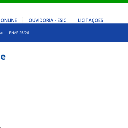
 ONLINE
OUVIDORIA - ESIC
LICITAÇÕES
vo
PNAB 25/26
de