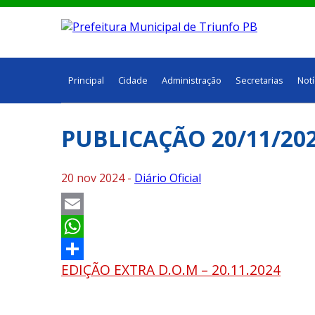
Principal
Cidade
Administração
Secretarias
Notí
PUBLICAÇÃO 20/11/20
20 nov 2024 -
Diário Oficial
Email
WhatsApp
EDIÇÃO EXTRA D.O.M – 20.11.2024
Share