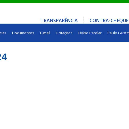
TRANSPARÊNCIA
CONTRA-CHEQUE
cias
Documentos
E-mail
Licitações
Diário Escolar
Paulo Gusta
24