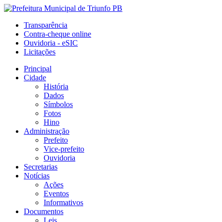
Transparência
Contra-cheque online
Ouvidoria - eSIC
Licitações
Principal
Cidade
História
Dados
Símbolos
Fotos
Hino
Administração
Prefeito
Vice-prefeito
Ouvidoria
Secretarias
Notícias
Ações
Eventos
Informativos
Documentos
Leis