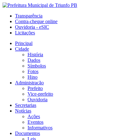
Transparência
Contra-cheque online
Ouvidoria - eSIC
Licitações
Principal
Cidade
História
Dados
Símbolos
Fotos
Hino
Administração
Prefeito
Vice-prefeito
Ouvidoria
Secretarias
Notícias
Ações
Eventos
Informativos
Documentos
Leis