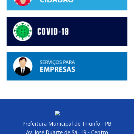
Prefeitura Municipal de Triunfo - PB
Av. José Duarte de Sá, 19 - Centro