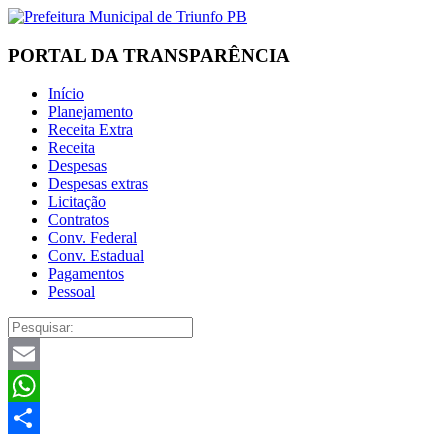
PORTAL DA TRANSPARÊNCIA
Início
Planejamento
Receita Extra
Receita
Despesas
Despesas extras
Licitação
Contratos
Conv. Federal
Conv. Estadual
Pagamentos
Pessoal
Email
WhatsApp