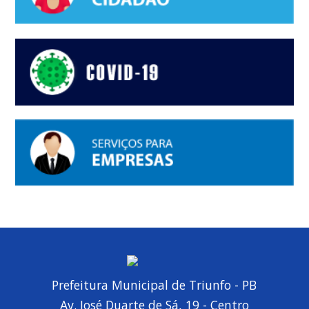
Prefeitura Municipal de Triunfo - PB
Av. José Duarte de Sá, 19 - Centro