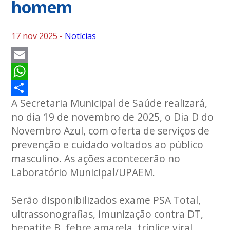
homem
17 nov 2025 -
Notícias
Email
WhatsApp
A Secretaria Municipal de Saúde realizará,
Share
no dia 19 de novembro de 2025, o Dia D do
Novembro Azul, com oferta de serviços de
prevenção e cuidado voltados ao público
masculino. As ações acontecerão no
Laboratório Municipal/UPAEM.
Serão disponibilizados exame PSA Total,
ultrassonografias, imunização contra DT,
hepatite B, febre amarela, tríplice viral,