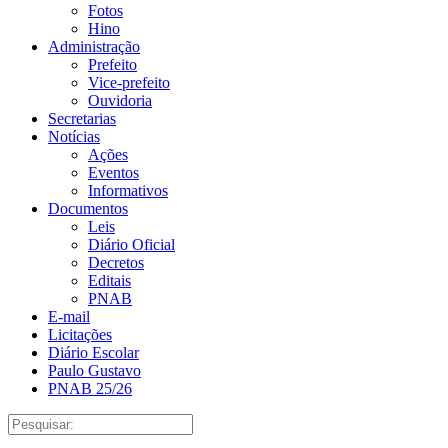
Fotos
Hino
Administração
Prefeito
Vice-prefeito
Ouvidoria
Secretarias
Notícias
Ações
Eventos
Informativos
Documentos
Leis
Diário Oficial
Decretos
Editais
PNAB
E-mail
Licitações
Diário Escolar
Paulo Gustavo
PNAB 25/26