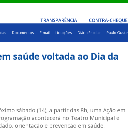
TRANSPARÊNCIA
CONTRA-CHEQUE
cias
Documentos
E-mail
Licitações
Diário Escolar
Paulo Gusta
 em saúde voltada ao Dia da
róximo sábado (14), a partir das 8h, uma Ação em
rogramação acontecerá no Teatro Municipal e
idado, orientação e prevenção em saúde.