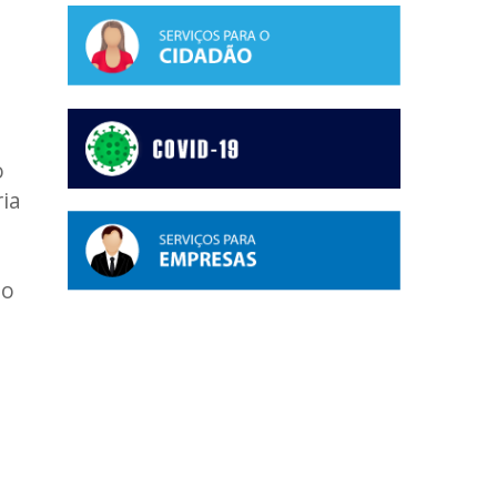
o
ia
do