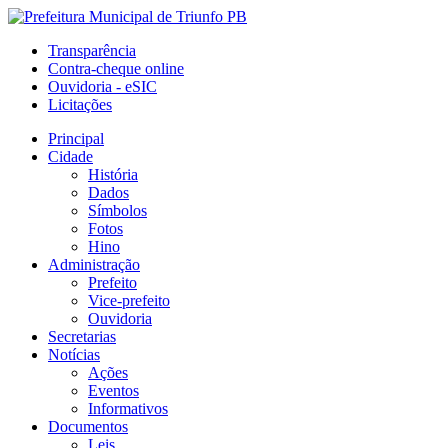
Transparência
Contra-cheque online
Ouvidoria - eSIC
Licitações
Principal
Cidade
História
Dados
Símbolos
Fotos
Hino
Administração
Prefeito
Vice-prefeito
Ouvidoria
Secretarias
Notícias
Ações
Eventos
Informativos
Documentos
Leis