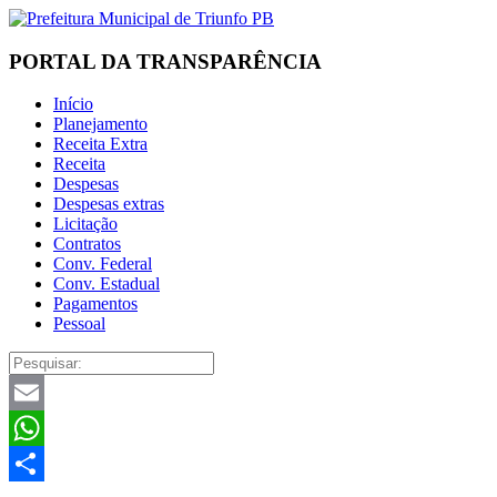
PORTAL DA TRANSPARÊNCIA
Início
Planejamento
Receita Extra
Receita
Despesas
Despesas extras
Licitação
Contratos
Conv. Federal
Conv. Estadual
Pagamentos
Pessoal
Email
WhatsApp