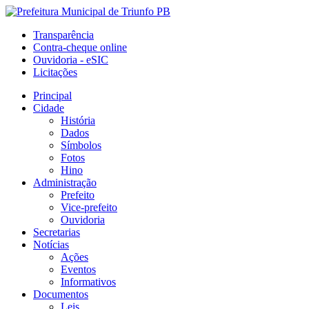
Transparência
Contra-cheque online
Ouvidoria - eSIC
Licitações
Principal
Cidade
História
Dados
Símbolos
Fotos
Hino
Administração
Prefeito
Vice-prefeito
Ouvidoria
Secretarias
Notícias
Ações
Eventos
Informativos
Documentos
Leis