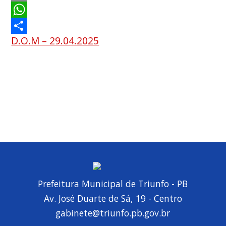
Email
WhatsApp
D.O.M – 29.04.2025
Share
Prefeitura Municipal de Triunfo - PB
Av. José Duarte de Sá, 19 - Centro
gabinete@triunfo.pb.gov.br