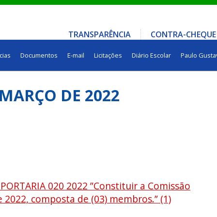
TRANSPARÊNCIA
CONTRA-CHEQUE
cias
Documentos
E-mail
Licitações
Diário Escolar
Paulo Gusta
 MARÇO DE 2022
ORTARIA 020 2022 ”Constituir a Comissão
de 2022, composta de (03) membros.” (1)