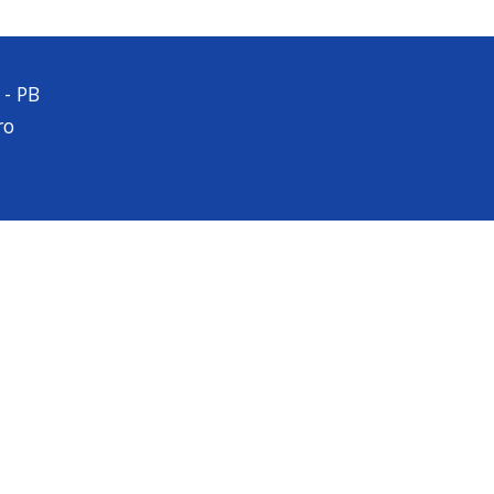
 - PB
ro