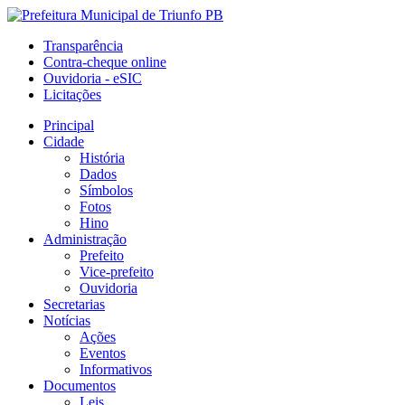
Transparência
Contra-cheque online
Ouvidoria - eSIC
Licitações
Principal
Cidade
História
Dados
Símbolos
Fotos
Hino
Administração
Prefeito
Vice-prefeito
Ouvidoria
Secretarias
Notícias
Ações
Eventos
Informativos
Documentos
Leis