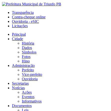
Transparência
Contra-cheque online
Ouvidoria - eSIC
Licitações
Principal
Cidade
História
Dados
Símbolos
Fotos
Hino
Administração
Prefeito
Vice-prefeito
Ouvidoria
Secretarias
Notícias
Ações
Eventos
Informativos
Documentos
Leis