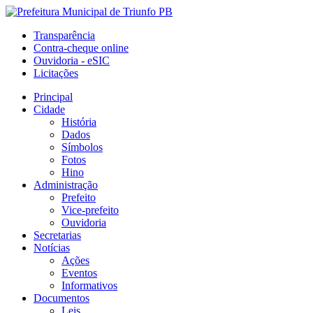
Transparência
Contra-cheque online
Ouvidoria - eSIC
Licitações
Principal
Cidade
História
Dados
Símbolos
Fotos
Hino
Administração
Prefeito
Vice-prefeito
Ouvidoria
Secretarias
Notícias
Ações
Eventos
Informativos
Documentos
Leis