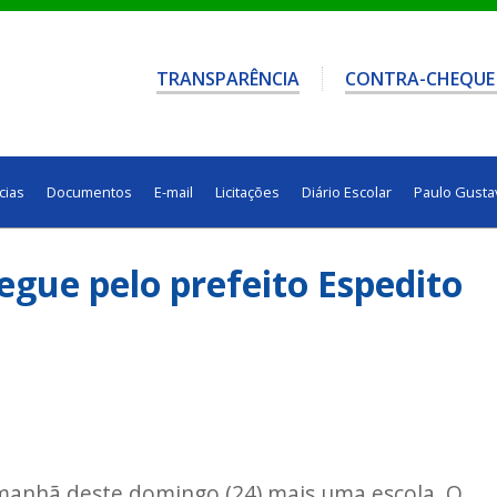
TRANSPARÊNCIA
CONTRA-CHEQUE
cias
Documentos
E-mail
Licitações
Diário Escolar
Paulo Gusta
egue pelo prefeito Espedito
 manhã deste domingo (24) mais uma escola. O