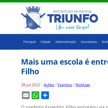
Principal
Cidade
Administração
Secretarias
Notí
Mais uma escola é entr
Filho
28 jul 2022 -
Ações
/
Eventos
/
Notícias
Email
WhatsApp
Share
O prefeito Espedito Filho entregou na