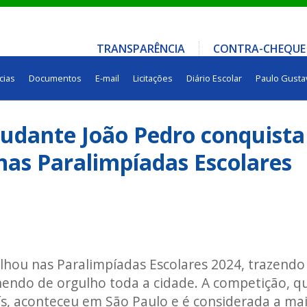
TRANSPARÊNCIA
CONTRA-CHEQUE
cias
Documentos
E-mail
Licitações
Diário Escolar
Paulo Gusta
tudante João Pedro conquista
nas Paralimpíadas Escolares
ilhou nas Paralimpíadas Escolares 2024, trazendo
hendo de orgulho toda a cidade. A competição, q
aís, aconteceu em São Paulo e é considerada a ma