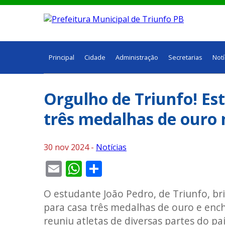
Principal
Cidade
Administração
Secretarias
Notí
Orgulho de Triunfo! Es
três medalhas de ouro 
30 nov 2024 -
Notícias
Email
WhatsApp
Share
O estudante João Pedro, de Triunfo, br
para casa três medalhas de ouro e enc
reuniu atletas de diversas partes do p