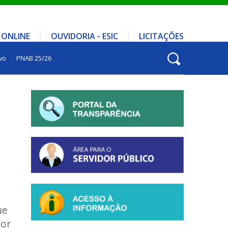
 ONLINE
OUVIDORIA - ESIC
LICITAÇÕES
vo
PNAB 25/26
ue
ior