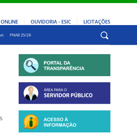
 ONLINE
OUVIDORIA - ESIC
LICITAÇÕES
vo
PNAB 25/26
s