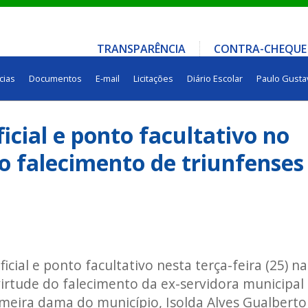
TRANSPARÊNCIA
CONTRA-CHEQUE
cias
Documentos
E-mail
Licitações
Diário Escolar
Paulo Gusta
icial e ponto facultativo no
o falecimento de triunfenses
icial e ponto facultativo nesta terça-feira (25) na
virtude do falecimento da ex-servidora municipal
rimeira dama do município, Isolda Alves Gualberto