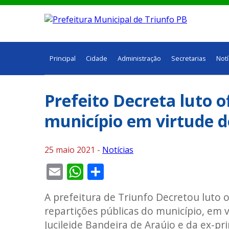
Principal
Cidade
Administração
Secretarias
Notí
Prefeito Decreta luto of
município em virtude d
25 maio 2021 -
Notícias
Email
WhatsApp
Share
A prefeitura de Triunfo Decretou luto of
repartições públicas do município, em 
Jucileide Bandeira de Araújo e da ex-p