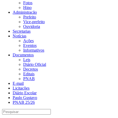
Fotos
Hino
Administração
Prefeito
Vice-prefeito
Ouvidoria
Secretarias
Notícias
Ações
Eventos
Informativos
Documentos
Leis
Diário Oficial
Decretos
Editais
PNAB
E-mail
Licitações
Diário Escolar
Paulo Gustavo
PNAB 25/26