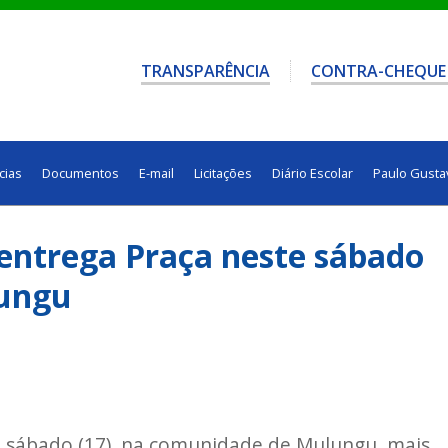
TRANSPARÊNCIA
CONTRA-CHEQUE
cias
Documentos
E-mail
Licitações
Diário Escolar
Paulo Gusta
o entrega Praça neste sábado
ungu
te sábado (17), na comunidade de Mulungu, mais