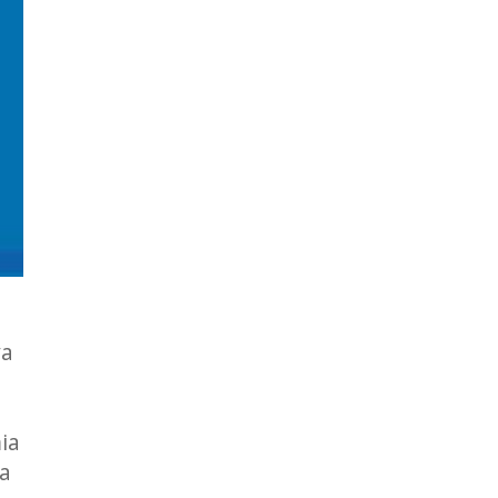
va
ia
ma