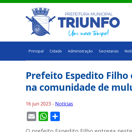
Principal
Cidade
Administração
Secretarias
Notí
Prefeito Espedito Filh
na comunidade de mul
16 jun 2023 -
Notícias
Email
WhatsApp
Share
O prefeito Espedito Filho entrega nes