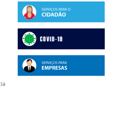
cia
o