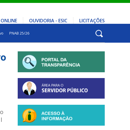
 ONLINE
OUVIDORIA - ESIC
LICITAÇÕES
vo
PNAB 25/26
vo
vo
l