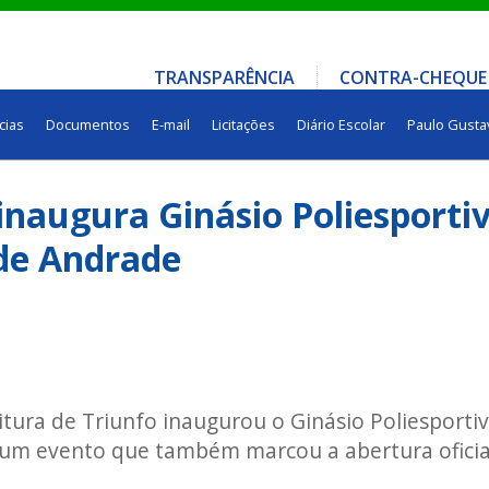
TRANSPARÊNCIA
CONTRA-CHEQUE
cias
Documentos
E-mail
Licitações
Diário Escolar
Paulo Gusta
 inaugura Ginásio Poliesporti
 de Andrade
eitura de Triunfo inaugurou o Ginásio Poliesporti
 um evento que também marcou a abertura oficia