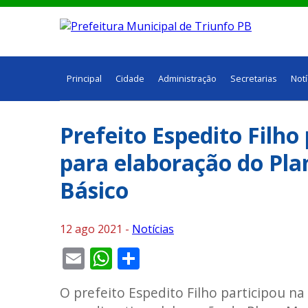
Principal
Cidade
Administração
Secretarias
Notí
Prefeito Espedito Filho
para elaboração do Pl
Básico
12 ago 2021 -
Notícias
Email
WhatsApp
Share
O prefeito Espedito Filho participou na