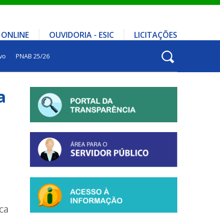
 ONLINE
OUVIDORIA - ESIC
LICITAÇÕES
vo
PNAB 25/26
a
ca