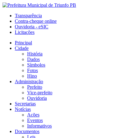
Transparência
Contra-cheque online
Ouvidoria - eSIC
Licitações
Principal
Cidade
História
Dados
Símbolos
Fotos
Hino
Administração
Prefeito
Vice-prefeito
Ouvidoria
Secretarias
Notícias
Ações
Eventos
Informativos
Documentos
Leis