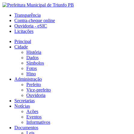
Transparência
Contra-cheque online
Ouvidoria - eSIC
Licitações
Principal
Cidade
História
Dados
Símbolos
Fotos
Hino
Administração
Prefeito
Vice-prefeito
Ouvidoria
Secretarias
Notícias
Ações
Eventos
Informativos
Documentos
Leis