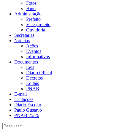
Fotos
Hino
Administração
Prefeito
Vice-prefeito
Ouvidoria
Secretarias
Notícias
Ações
Eventos
Informativos
Documentos
Leis
Diário Oficial
Decretos
Editais
PNAB
E-mail
Licitações
Diário Escolar
Paulo Gustavo
PNAB 25/26