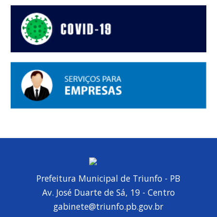
Prefeitura Municipal de Triunfo - PB
Av. José Duarte de Sá, 19 - Centro
gabinete@triunfo.pb.gov.br