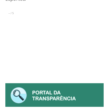
–
5
/