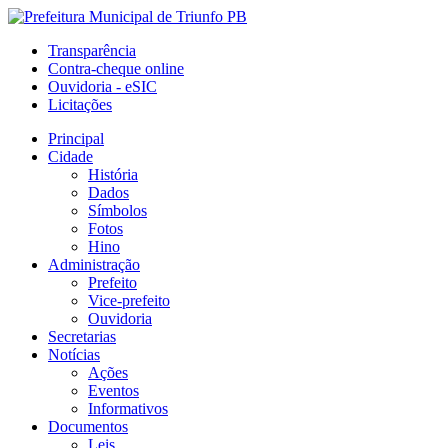
Transparência
Contra-cheque online
Ouvidoria - eSIC
Licitações
Principal
Cidade
História
Dados
Símbolos
Fotos
Hino
Administração
Prefeito
Vice-prefeito
Ouvidoria
Secretarias
Notícias
Ações
Eventos
Informativos
Documentos
Leis