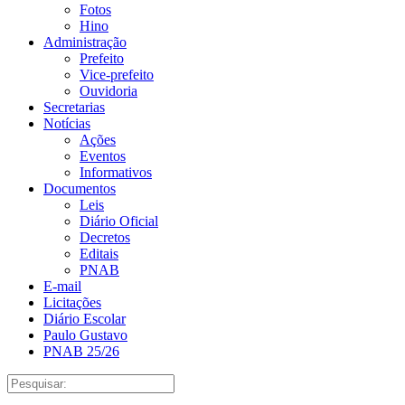
Fotos
Hino
Administração
Prefeito
Vice-prefeito
Ouvidoria
Secretarias
Notícias
Ações
Eventos
Informativos
Documentos
Leis
Diário Oficial
Decretos
Editais
PNAB
E-mail
Licitações
Diário Escolar
Paulo Gustavo
PNAB 25/26