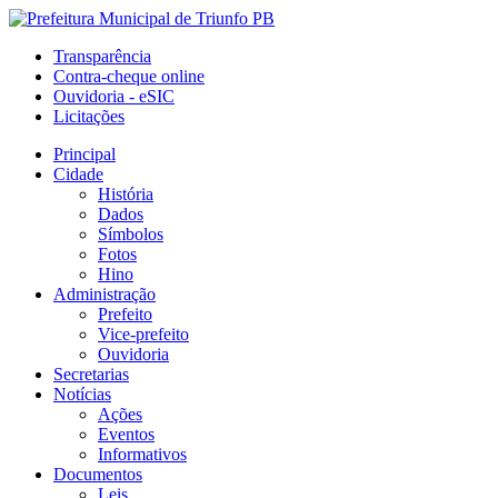
Transparência
Contra-cheque online
Ouvidoria - eSIC
Licitações
Principal
Cidade
História
Dados
Símbolos
Fotos
Hino
Administração
Prefeito
Vice-prefeito
Ouvidoria
Secretarias
Notícias
Ações
Eventos
Informativos
Documentos
Leis