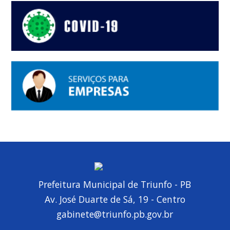
Prefeitura Municipal de Triunfo - PB
Av. José Duarte de Sá, 19 - Centro
gabinete@triunfo.pb.gov.br