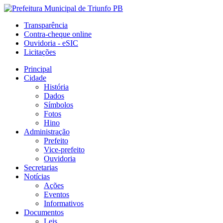
Transparência
Contra-cheque online
Ouvidoria - eSIC
Licitações
Principal
Cidade
História
Dados
Símbolos
Fotos
Hino
Administração
Prefeito
Vice-prefeito
Ouvidoria
Secretarias
Notícias
Ações
Eventos
Informativos
Documentos
Leis