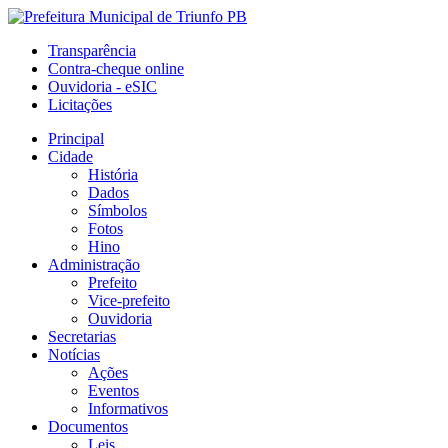
Transparência
Contra-cheque online
Ouvidoria - eSIC
Licitações
Principal
Cidade
História
Dados
Símbolos
Fotos
Hino
Administração
Prefeito
Vice-prefeito
Ouvidoria
Secretarias
Notícias
Ações
Eventos
Informativos
Documentos
Leis