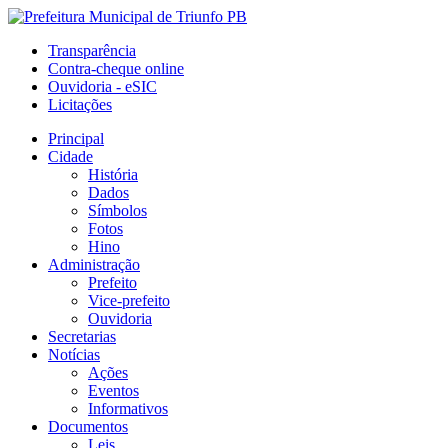
Transparência
Contra-cheque online
Ouvidoria - eSIC
Licitações
Principal
Cidade
História
Dados
Símbolos
Fotos
Hino
Administração
Prefeito
Vice-prefeito
Ouvidoria
Secretarias
Notícias
Ações
Eventos
Informativos
Documentos
Leis