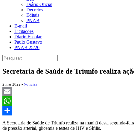
Diário Oficial
Decretos
Editais
PNAB
E-mail
Licitações
Diário Escolar
Paulo Gustavo
PNAB 25/26
Secretaria de Saúde de Triunfo realiza açã
2 mar 2022 -
Notícias
Email
WhatsApp
Share
A Secretaria de Saúde de Triunfo realiza na manhã desta segunda-feir
de pressão arterial, glicemia e testes de HIV e Sífilis.