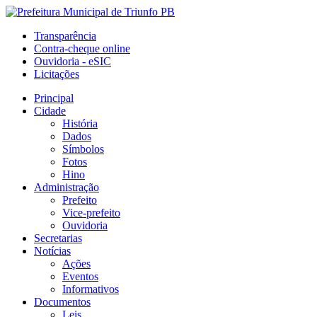
Transparência
Contra-cheque online
Ouvidoria - eSIC
Licitações
Principal
Cidade
História
Dados
Símbolos
Fotos
Hino
Administração
Prefeito
Vice-prefeito
Ouvidoria
Secretarias
Notícias
Ações
Eventos
Informativos
Documentos
Leis