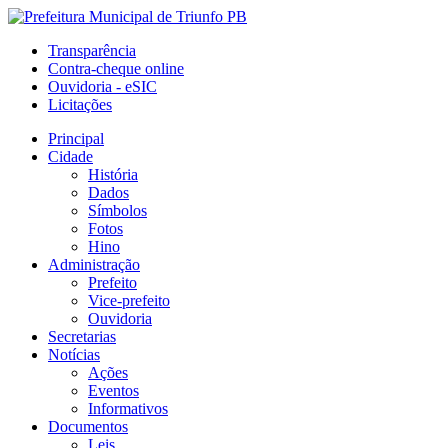
Transparência
Contra-cheque online
Ouvidoria - eSIC
Licitações
Principal
Cidade
História
Dados
Símbolos
Fotos
Hino
Administração
Prefeito
Vice-prefeito
Ouvidoria
Secretarias
Notícias
Ações
Eventos
Informativos
Documentos
Leis