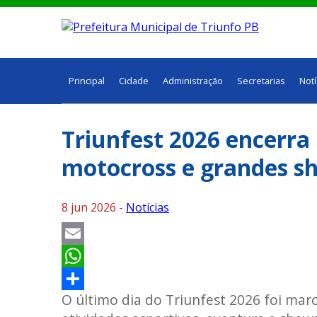
Principal
Cidade
Administração
Secretarias
Notí
Triunfest 2026 encerr
motocross e grandes s
8 jun 2026 -
Notícias
Email
WhatsApp
O último dia do Triunfest 2026 foi ma
Share