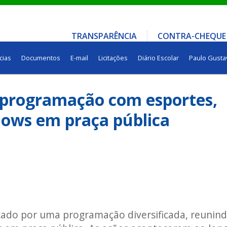
TRANSPARÊNCIA
CONTRA-CHEQUE
cias
Documentos
E-mail
Licitações
Diário Escolar
Paulo Gusta
a programação com esportes,
hows em praça pública
rcado por uma programação diversificada, reunin