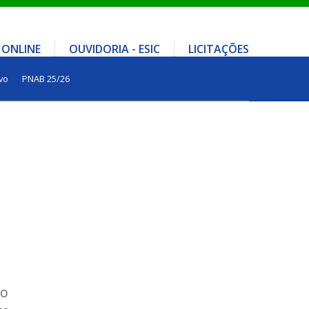
 ONLINE
OUVIDORIA - ESIC
LICITAÇÕES
vo
PNAB 25/26
do