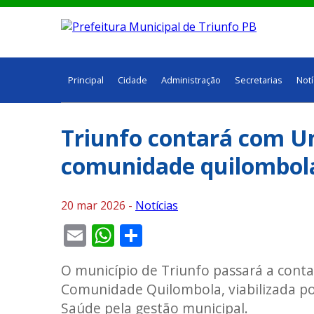
Principal
Cidade
Administração
Secretarias
Notí
Triunfo contará com U
comunidade quilombol
20 mar 2026 -
Notícias
Email
WhatsApp
Share
O município de Triunfo passará a con
Comunidade Quilombola, viabilizada po
Saúde pela gestão municipal.