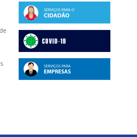
 de
es