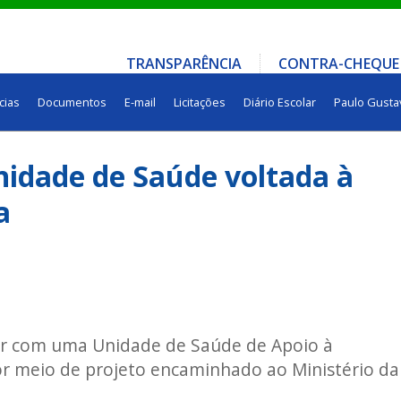
TRANSPARÊNCIA
CONTRA-CHEQUE
cias
Documentos
E-mail
Licitações
Diário Escolar
Paulo Gusta
nidade de Saúde voltada à
a
tar com uma Unidade de Saúde de Apoio à
r meio de projeto encaminhado ao Ministério da